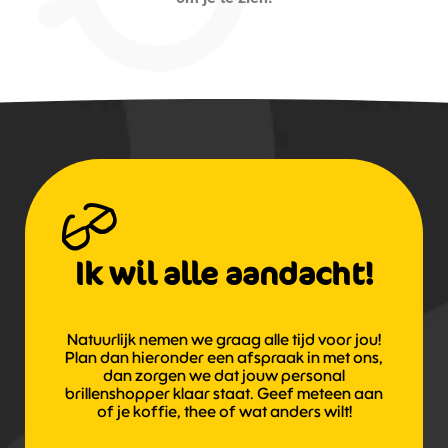
Ik wil alle aandacht!
Natuurlijk nemen we graag alle tijd voor jou!
Plan dan hieronder een afspraak in met ons,
dan zorgen we dat jouw personal
brillenshopper klaar staat. Geef meteen aan
of je koffie, thee of wat anders wilt!