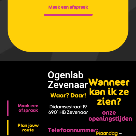
Maak een afspraak
Ogenlab
Wanneer
Zevenaar
kan ik ze
Waar? Daar!
zien?
Maak een
Didamsestraat 19
afspraak
onze
6901 HB Zevenaar
openingstijden
Plan jouw
Telefoonnummer:
route
Maandag
–