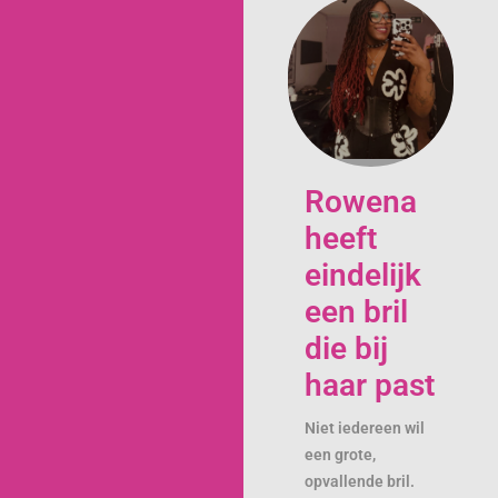
Rowena
heeft
eindelijk
een bril
die bij
haar past
Niet iedereen wil
een grote,
opvallende bril.