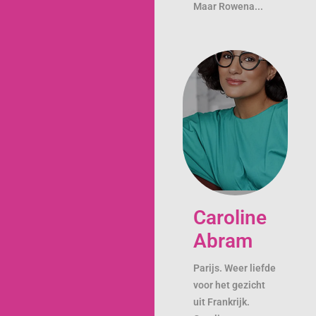
Maar Rowena...
Caroline
Abram
Parijs. Weer liefde
voor het gezicht
uit Frankrijk.