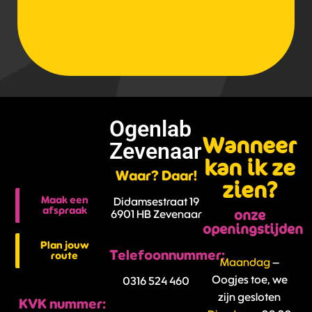
Ogenlab
Wanneer
Zevenaar
kan ik ze
Waar? Daar!
zien?
Maak een
Didamsestraat 19
afspraak
onze
6901 HB Zevenaar
openingstijden
Plan jouw
Telefoonnummer:
route
Maandag
–
Oogjes toe, we
0316 524 460
zijn gesloten
KVK nummer: