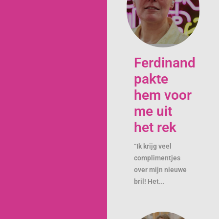
Ferdinand
pakte
hem voor
me uit
het rek
“Ik krijg veel
complimentjes
over mijn nieuwe
bril! Het...