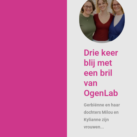
Drie keer
blij met
een bril
van
OgenLab
Gerbiënne en haar
dochters Milou en
Kylianne zijn
vrouwen...