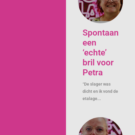
Spontaan
een
‘echte’
bril voor
Petra
“De slager was
dicht en ik vond de
etalage...