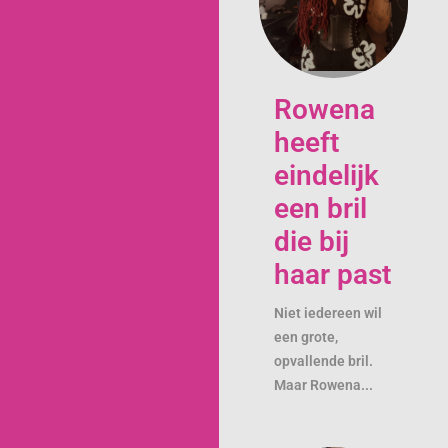
Rowena
heeft
eindelijk
een bril
die bij
haar past
Niet iedereen wil
een grote,
opvallende bril.
Maar Rowena...