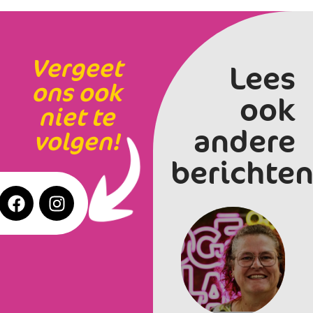
Vergeet
Lees
ons ook
ook
niet te
andere
volgen!
berichten