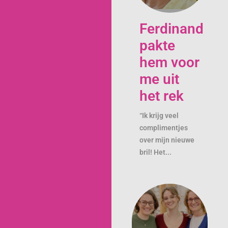
Ferdinand
pakte
hem voor
me uit
het rek
“Ik krijg veel
complimentjes
over mijn nieuwe
bril! Het...