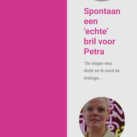
Spontaan
een
‘echte’
bril voor
Petra
“De slager was
dicht en ik vond de
etalage...