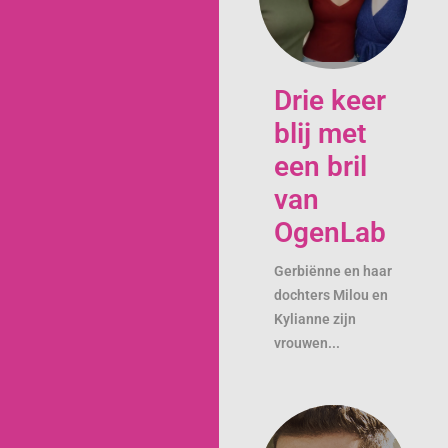
Drie keer
blij met
een bril
van
OgenLab
Gerbiënne en haar
dochters Milou en
Kylianne zijn
vrouwen...