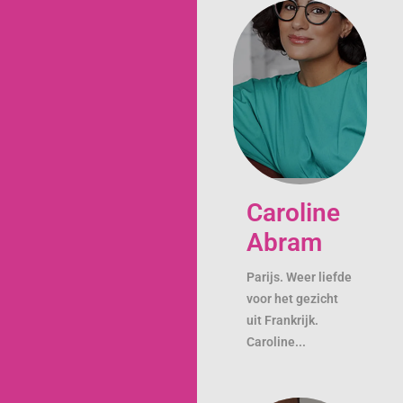
Caroline
Abram
Parijs. Weer liefde
voor het gezicht
uit Frankrijk.
Caroline...