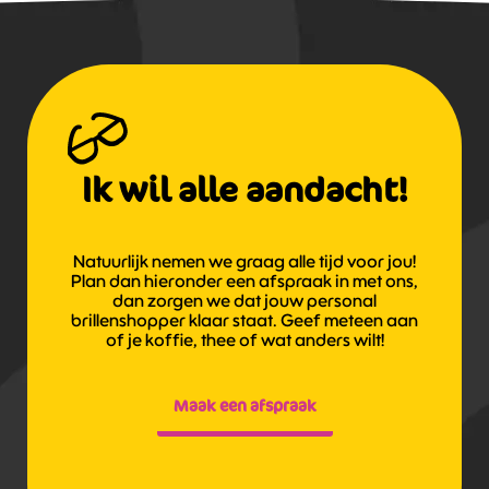
Ik wil alle aandacht!
Natuurlijk nemen we graag alle tijd voor jou!
Plan dan hieronder een afspraak in met ons,
dan zorgen we dat jouw personal
brillenshopper klaar staat. Geef meteen aan
of je koffie, thee of wat anders wilt!
Maak een afspraak