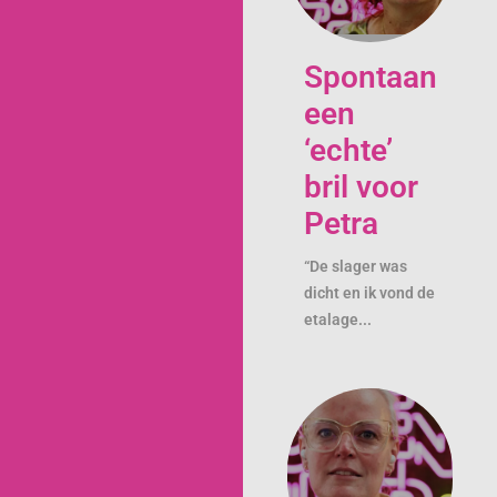
Spontaan
een
‘echte’
bril voor
Petra
“De slager was
dicht en ik vond de
etalage...