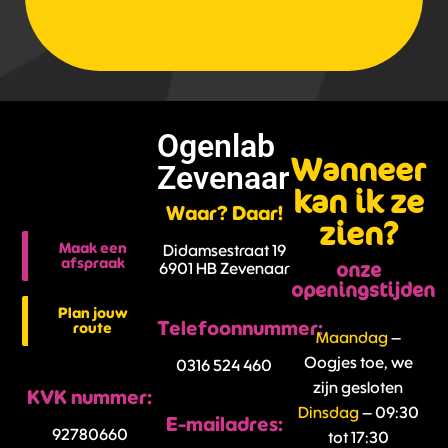
Ogenlab
Wanneer
Zevenaar
kan ik ze
Waar? Daar!
zien?
Maak een
Didamsestraat 19
afspraak
onze
6901 HB Zevenaar
openingstijden
Plan jouw
Telefoonnummer:
route
Maandag
–
Oogjes toe, we
0316 524 460
zijn gesloten
KVK nummer:
Dinsdag
– 09:30
E-mailadres:
92780660
tot 17:30