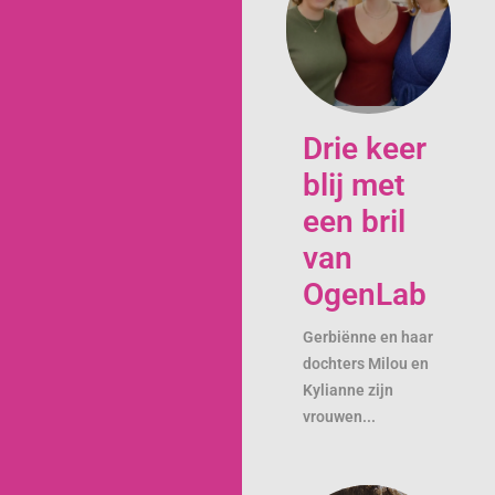
Drie keer
blij met
een bril
van
OgenLab
Gerbiënne en haar
dochters Milou en
Kylianne zijn
vrouwen...