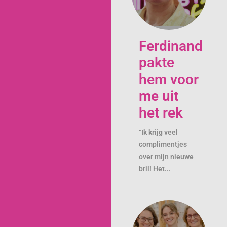
Ferdinand
pakte
hem voor
me uit
het rek
“Ik krijg veel
complimentjes
over mijn nieuwe
bril! Het...