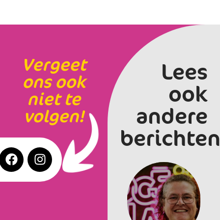
Vergeet
Lees
ons ook
ook
niet te
andere
volgen!
berichten