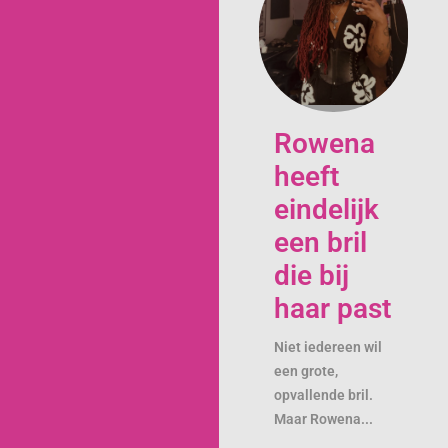
Rowena
heeft
eindelijk
een bril
die bij
haar past
Niet iedereen wil
een grote,
opvallende bril.
Maar Rowena...