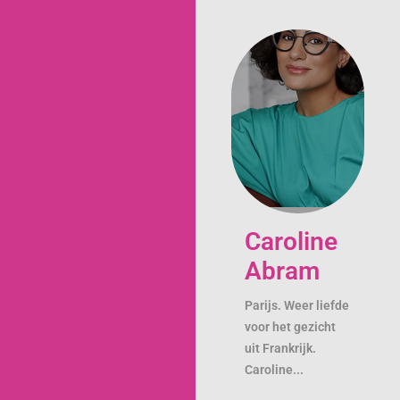
Caroline
Abram
Parijs. Weer liefde
voor het gezicht
uit Frankrijk.
Caroline...