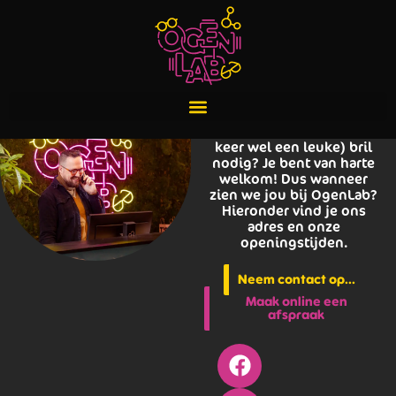
Contact(lens)
Contactlenzen aan
vervanging toe? Bril
kapot? Nieuwe (en deze
keer wel een leuke) bril
nodig? Je bent van harte
welkom! Dus wanneer
zien we jou bij OgenLab?
Hieronder vind je ons
adres en onze
openingstijden.
Neem contact op...
Maak online een
afspraak