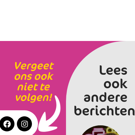
Vergeet
Lees
ons ook
ook
niet te
andere
volgen!
berichten