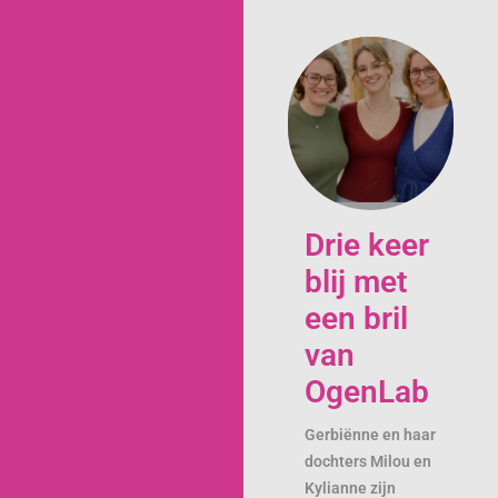
Drie keer
blij met
een bril
van
OgenLab
Gerbiënne en haar
dochters Milou en
Kylianne zijn