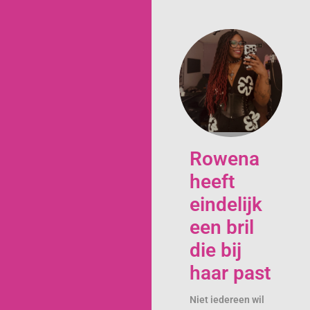
Rowena
heeft
eindelijk
een bril
die bij
haar past
Niet iedereen wil