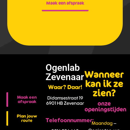
Maak een afspraak
Ogenlab
Wanneer
Zevenaar
kan ik ze
Waar? Daar!
zien?
Maak een
Didamsestraat 19
afspraak
onze
6901 HB Zevenaar
openingstijden
Plan jouw
Telefoonnummer:
route
Maandag
–