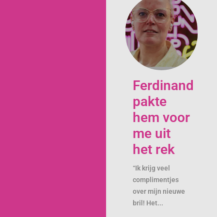
Ferdinand
pakte
hem voor
me uit
het rek
“Ik krijg veel
complimentjes
over mijn nieuwe
bril! Het...