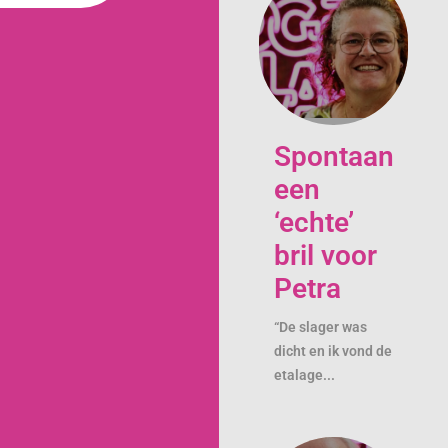
Spontaan
een
‘echte’
bril voor
Petra
“De slager was
dicht en ik vond de
etalage...