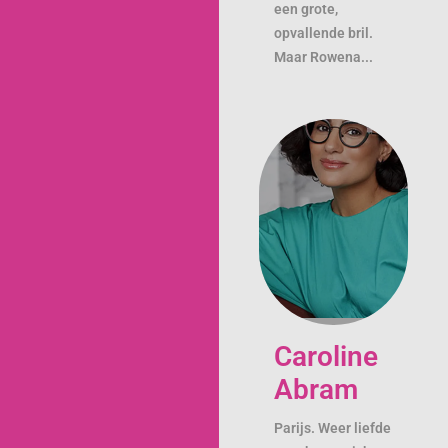
een grote,
opvallende bril.
Maar Rowena...
Caroline
Abram
Parijs. Weer liefde