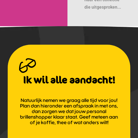
die uitgesproken...
Ik wil alle aandacht!
Natuurlijk nemen we graag alle tijd voor jou!
Plan dan hieronder een afspraak in met ons,
dan zorgen we dat jouw personal
brillenshopper klaar staat. Geef meteen aan
of je koffie, thee of wat anders wilt!