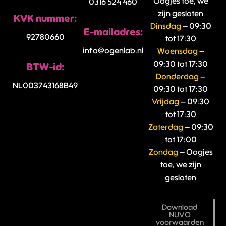
Oogjes toe, we
0316 524 460
zijn gesloten
KVK nummer:
Dinsdag
– 09:30
E-mailadres:
92780660
tot 17:30
info@ogenlab.nl
Woensdag
–
09:30 tot 17:30
BTW-id:
Donderdag
–
NL003743168B49
09:30 tot 17:30
Vrijdag
– 09:30
tot 17:30
Zaterdag
– 09:30
tot 17:00
Zondag
– Oogjes
toe, we zijn
gesloten
Download
NUVO
voorwaarden