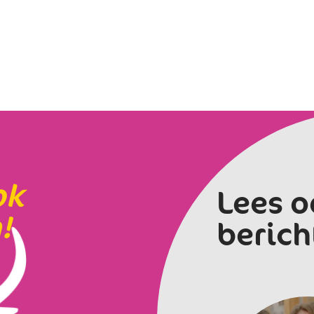
ok
Lees o
!
berich