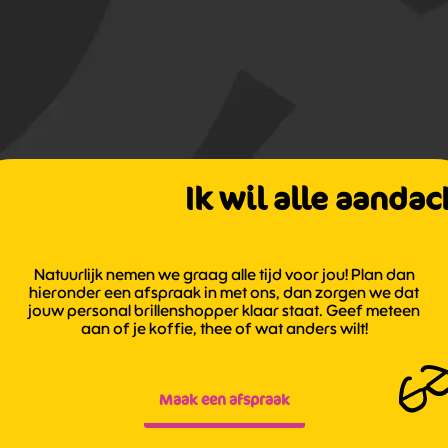
Ik wil alle aandac
Natuurlijk nemen we graag alle tijd voor jou! Plan dan
hieronder een afspraak in met ons, dan zorgen we dat
jouw personal brillenshopper klaar staat. Geef meteen
aan of je koffie, thee of wat anders wilt!
Maak een afspraak