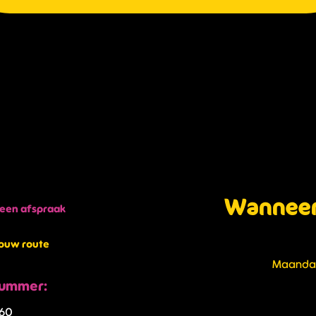
Wanneer 
een afspraak
jouw route
Maand
ummer:
60