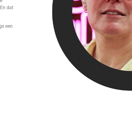
le
 En dat
gs een