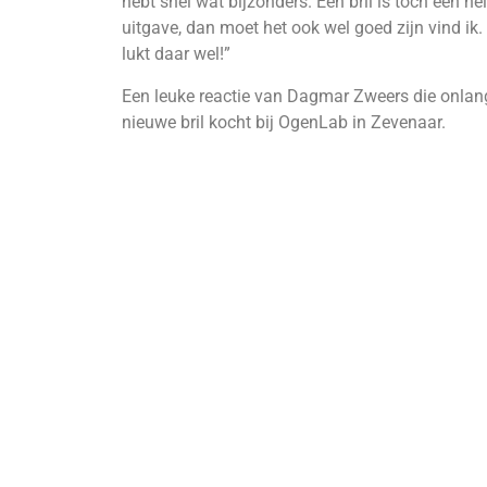
hebt snel wat bijzonders. Een bril is toch een he
uitgave, dan moet het ook wel goed zijn vind ik.
lukt daar wel!”
Een leuke reactie van Dagmar Zweers die onlan
nieuwe bril kocht bij OgenLab in Zevenaar.