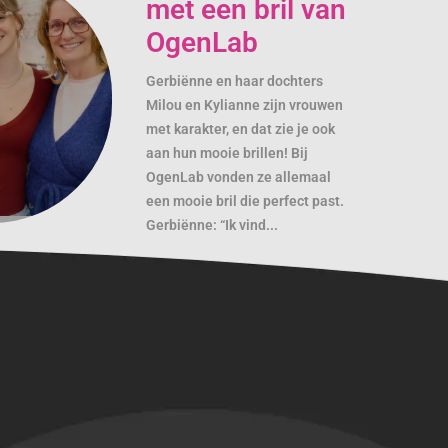
met een bril van
OgenLab
Gerbiënne en haar dochters
Milou en Kylianne zijn vrouwen
met karakter, en dat zie je ook
aan hun mooie brillen! Bij
OgenLab vonden ze allemaal
een mooie bril die perfect past.
Gerbiënne: “Ik vind...