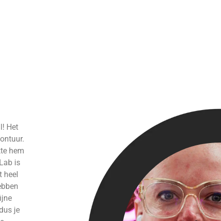
l! Het
ontuur.
kte hem
nLab is
t heel
hebben
ijne
dus je