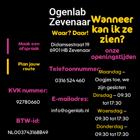
Ogenlab
Wanneer
Zevenaar
kan ik ze
Waar? Daar!
zien?
Maak een
Didamsestraat 19
afspraak
onze
6901 HB Zevenaar
openingstijden
Plan jouw
Telefoonnummer:
route
Maandag
–
Oogjes toe, we
0316 524 460
zijn gesloten
KVK nummer:
Dinsdag
– 09:30
E-mailadres:
92780660
tot 17:30
info@ogenlab.nl
Woensdag
–
09:30 tot 17:30
BTW-id:
Donderdag
–
NL003743168B49
09:30 tot 17:30