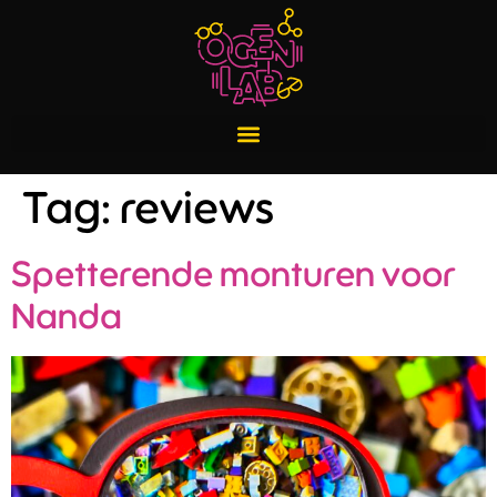
Tag:
reviews
Spetterende monturen voor
Nanda