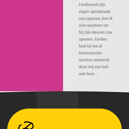
Ferdinand zijn
eigen optiekzaak
zou openen, kon ik
niet wachten tot
hij zijn deuren zou
openen. Eerder
had hij me al
fantastische
service verleend
door mij een bril
aan huis...