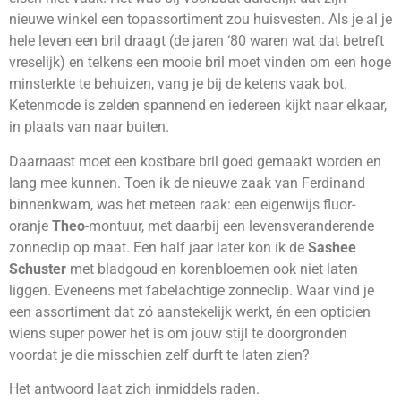
nieuwe winkel een topassortiment zou huisvesten. Als je al je
hele leven een bril draagt (de jaren ‘80 waren wat dat betreft
vreselijk) en telkens een mooie bril moet vinden om een hoge
minsterkte te behuizen, vang je bij de ketens vaak bot.
Ketenmode is zelden spannend en iedereen kijkt naar elkaar,
in plaats van naar buiten.
Daarnaast moet een kostbare bril goed gemaakt worden en
lang mee kunnen. Toen ik de nieuwe zaak van Ferdinand
binnenkwam, was het meteen raak: een eigenwijs fluor-
oranje
Theo
-montuur, met daarbij een levensveranderende
zonneclip op maat. Een half jaar later kon ik de
Sashee
Schuster
met bladgoud en korenbloemen ook niet laten
liggen. Eveneens met fabelachtige zonneclip. Waar vind je
een assortiment dat zó aanstekelijk werkt, én een opticien
wiens super power het is om jouw stijl te doorgronden
voordat je die misschien zelf durft te laten zien?
Het antwoord laat zich inmiddels raden.