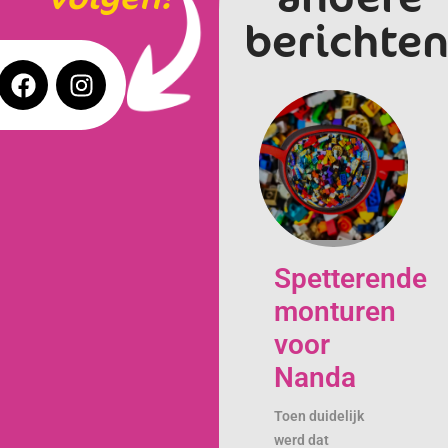
berichten
Spetterende
monturen
voor
Nanda
Toen duidelijk
werd dat