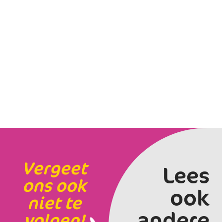
Vergeet
Lees
ons ook
ook
niet te
andere
volgen!