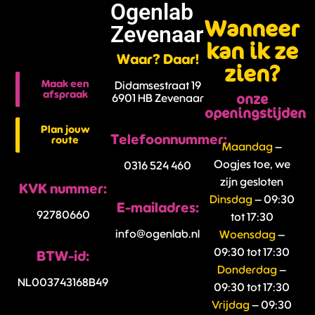
Ogenlab
Wanneer
Zevenaar
kan ik ze
Waar? Daar!
zien?
Maak een
Didamsestraat 19
afspraak
onze
6901 HB Zevenaar
openingstijden
Plan jouw
Telefoonnummer:
route
Maandag
–
Oogjes toe, we
0316 524 460
zijn gesloten
KVK nummer:
Dinsdag
– 09:30
E-mailadres:
92780660
tot 17:30
info@ogenlab.nl
Woensdag
–
09:30 tot 17:30
BTW-id:
Donderdag
–
NL003743168B49
09:30 tot 17:30
Vrijdag
– 09:30