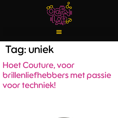
Tag:
uniek
Hoet Couture, voor
brillenliefhebbers met passie
voor techniek!