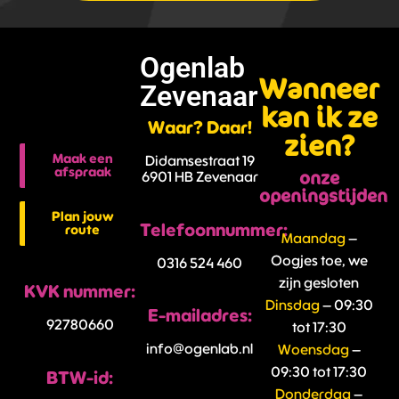
Ogenlab
Wanneer
Zevenaar
kan ik ze
Waar? Daar!
zien?
Maak een
Didamsestraat 19
afspraak
onze
6901 HB Zevenaar
openingstijden
Plan jouw
Telefoonnummer:
route
Maandag
–
Oogjes toe, we
0316 524 460
zijn gesloten
KVK nummer:
Dinsdag
– 09:30
E-mailadres:
92780660
tot 17:30
info@ogenlab.nl
Woensdag
–
09:30 tot 17:30
BTW-id:
Donderdag
–