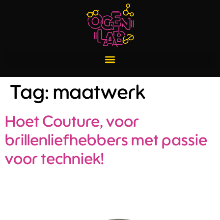
Tag:
maatwerk
Hoet Couture, voor
brillenliefhebbers met passie
voor techniek!