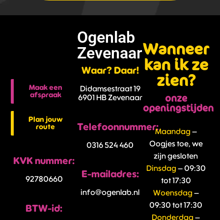
Ogenlab
Wanneer
Zevenaar
kan ik ze
Waar? Daar!
zien?
Maak een
Didamsestraat 19
afspraak
onze
6901 HB Zevenaar
openingstijden
Plan jouw
Telefoonnummer:
route
Maandag
–
Oogjes toe, we
0316 524 460
zijn gesloten
KVK nummer:
Dinsdag
– 09:30
E-mailadres:
92780660
tot 17:30
info@ogenlab.nl
Woensdag
–
09:30 tot 17:30
BTW-id:
Donderdag
–