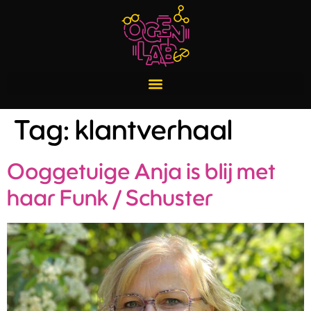
Tag:
klantverhaal
Ooggetuige Anja is blij met
haar Funk / Schuster