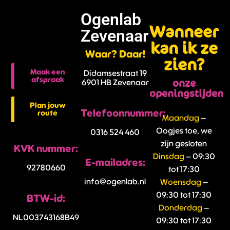
Ogenlab
Wanneer
Zevenaar
kan ik ze
Waar? Daar!
zien?
Maak een
Didamsestraat 19
afspraak
onze
6901 HB Zevenaar
openingstijden
Plan jouw
Telefoonnummer:
route
Maandag
–
Oogjes toe, we
0316 524 460
zijn gesloten
KVK nummer:
Dinsdag
– 09:30
E-mailadres:
92780660
tot 17:30
info@ogenlab.nl
Woensdag
–
09:30 tot 17:30
BTW-id:
Donderdag
–
NL003743168B49
09:30 tot 17:30