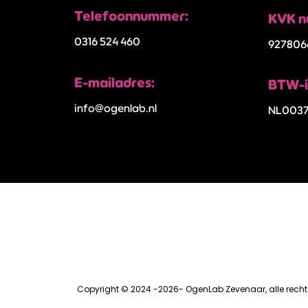
Telefoonnummer:
KVK n
0316 524 460
927806
E-mailadres:
BTW-i
info@ogenlab.nl
NL0037
Copyright © 2024 -2026- OgenLab Zevenaar, alle rec