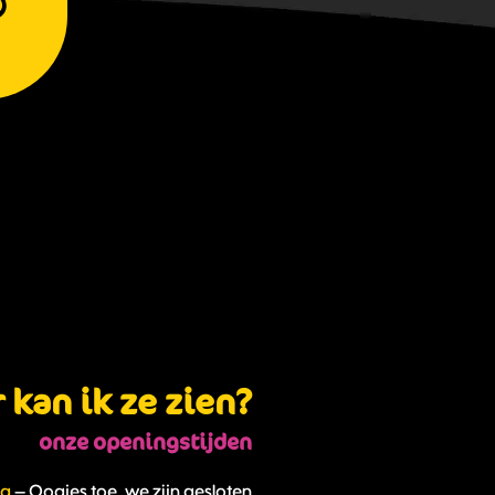
kan ik ze zien?
onze openingstijden
ag
– Oogjes toe, we zijn gesloten