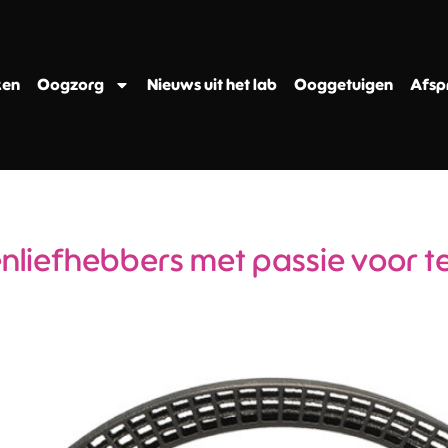
ken
Oogzorg
Nieuws uit het lab
Ooggetuigen
Afsp
enliefhebbers met passie voor t