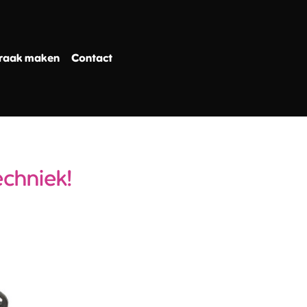
raak maken
Contact
echniek!