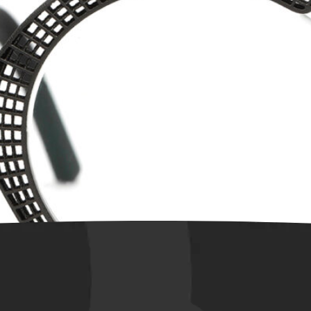
ots, dat wij één van de 16 dealers in Nederland zijn van dit bijz
t merk kunt vinden. Wat is er dan zo speciaal? Hoet Couture ma