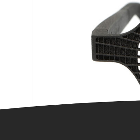
We zijn heel erg trots, maar dan ook echt heel tr
Zevenaar vind je geen andere opticien waar je di