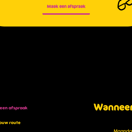
Maak een afspraak
Wanneer 
een afspraak
jouw route
Maand