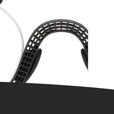
ondere brillenmerk! In de ruime omtrek van
akt iedere bril speciaal voor […]