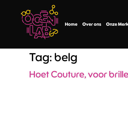
Home
Over ons
Onze Mer
Tag:
belg
Hoet Couture, voor brill