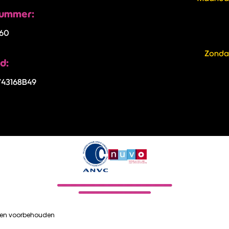
ummer:
60
Zond
d:
43168B49
hten voorbehouden