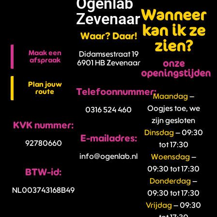
Ogenlab
Wanneer
Zevenaar
kan ik ze
Waar? Daar!
zien?
Maak een
Didamsestraat 19
afspraak
onze
6901 HB Zevenaar
openingstijden
Plan jouw
Telefoonnummer:
route
Maandag
–
Oogjes toe, we
0316 524 460
zijn gesloten
KVK nummer:
Dinsdag
– 09:30
E-mailadres:
92780660
tot 17:30
info@ogenlab.nl
Woensdag
–
09:30 tot 17:30
BTW-id:
Donderdag
–
NL003743168B49
09:30 tot 17:30
Vrijdag
– 09:30