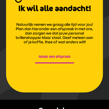
Ik wil alle aandacht!
Natuurlijk nemen we graag alle tijd voor jou!
Plan dan hieronder een afspraak in met ons,
dan zorgen we dat jouw personal
brillenshopper klaar staat. Geef meteen aan
of je koffie, thee of wat anders wilt!
Maak een afspraak