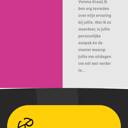
Verena Kraaij Ik
ben erg tevreden
over mijn ervaring
bij jullie. Wat ik zo
waardeer, is jullie
persoonlijke
aanpak én de
manier waarop
jullie me uitdagen
om nét wat verder
te...