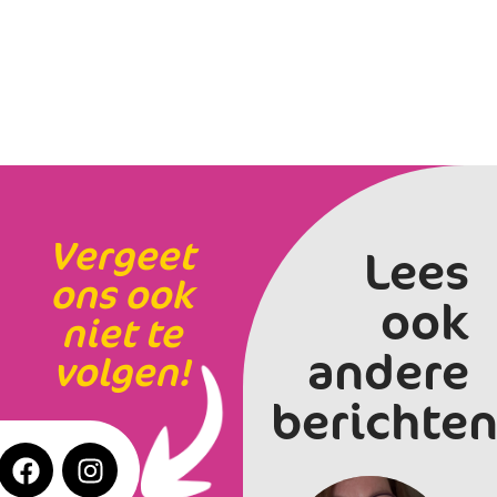
Vergeet
Lees
ons ook
ook
niet te
andere
volgen!
berichten