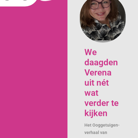
We
daagden
Verena
uit nét
wat
verder te
kijken
Het Ooggetuigen-
verhaal van