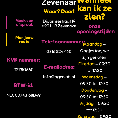
Wanneer
Zevenaar
kan ik ze
Waar? Daar!
zien?
Maak een
Didamsestraat 19
afspraak
onze
6901 HB Zevenaar
openingstijden
Plan jouw
Telefoonnummer:
route
Maandag
–
Oogjes toe, we
0316 524 460
zijn gesloten
KVK nummer:
Dinsdag
– 09:30
E-mailadres:
92780660
tot 17:30
info@ogenlab.nl
Woensdag
–
09:30 tot 17:30
BTW-id:
Donderdag
–
NL003743168B49
09:30 tot 17:30
Vrijdag
– 09:30
tot 17:30
Zaterdag
– 09:30