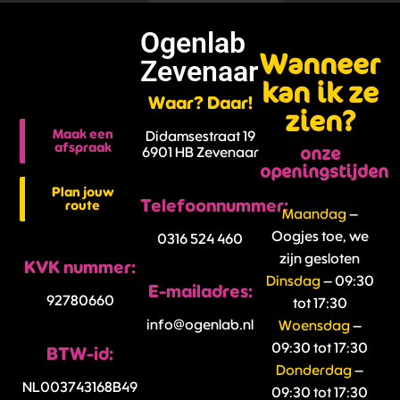
Ogenlab
Wanneer
Zevenaar
kan ik ze
Waar? Daar!
zien?
Maak een
Didamsestraat 19
afspraak
onze
6901 HB Zevenaar
openingstijden
Plan jouw
Telefoonnummer:
route
Maandag
–
Oogjes toe, we
0316 524 460
zijn gesloten
KVK nummer:
Dinsdag
– 09:30
E-mailadres:
92780660
tot 17:30
info@ogenlab.nl
Woensdag
–
09:30 tot 17:30
BTW-id:
Donderdag
–
NL003743168B49
09:30 tot 17:30